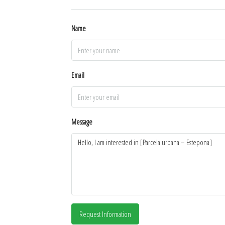
Name
Email
Message
Request Information