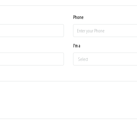
Phone
I'm a
Select