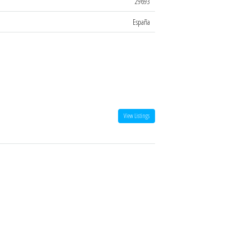
29693
España
View Listings