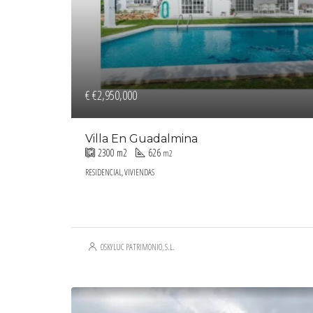
€
€2,950,000
Villa En Guadalmina
2300
m2
626
m2
RESIDENCIAL, VIVIENDAS
OSKYLUC PATRIMONIO, S.L.