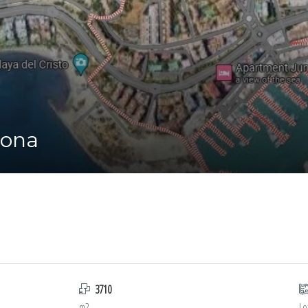
pona
3710
m2
Lo