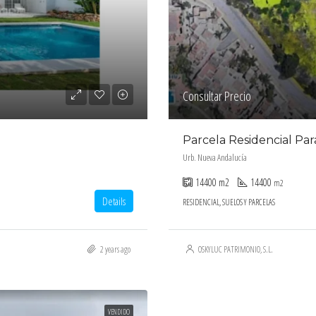
Consultar Precio
Parcela Residencial Par
Urb. Nueva Andalucía
14400
m2
14400
m2
Details
RESIDENCIAL, SUELOS Y PARCELAS
2 years ago
OSKYLUC PATRIMONIO, S.L.
VENDIDO