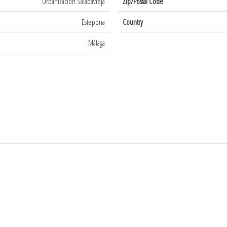
Urbanización Saladavieja
Zip/Postal Code
Estepona
Country
Málaga