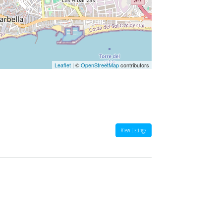
Leaflet
| ©
OpenStreetMap
contributors
View Listings