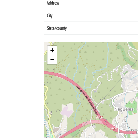
Address
City
State/county
+
−