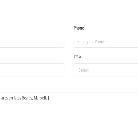
Phone
I'm a
Select