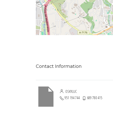
Contact Information
OSKYLUC
951 194 744
689 780 415