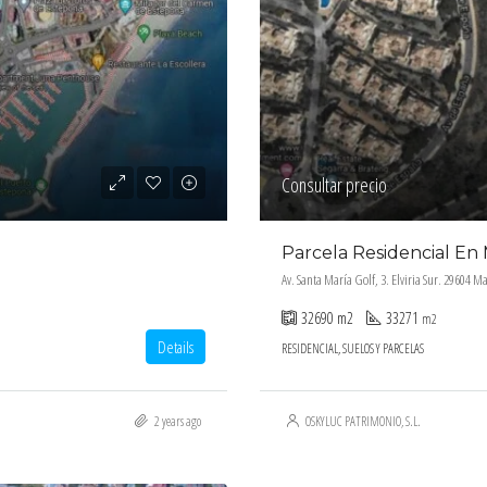
Consultar precio
Parcela Residencial En 
Av. Santa María Golf, 3. Elviria Sur. 29604 Ma
32690
m2
33271
m2
Details
RESIDENCIAL, SUELOS Y PARCELAS
2 years ago
OSKYLUC PATRIMONIO, S.L.