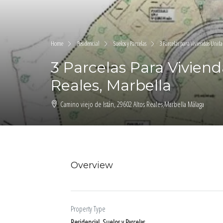
Home
Residencial
Suelos y Parcelas
3 Parcelas para Viviendas Unifa
3 Parcelas Para Viviend
Reales, Marbella
Camino viejo de Istán, 29602 Altos Reales,Marbella Málaga
Overview
Property Type
Residencial, Suelos y Parcelas