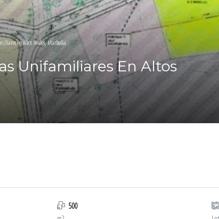
miliares en Altos Reales, Marbella
as Unifamiliares En Altos
500
m2
Lo