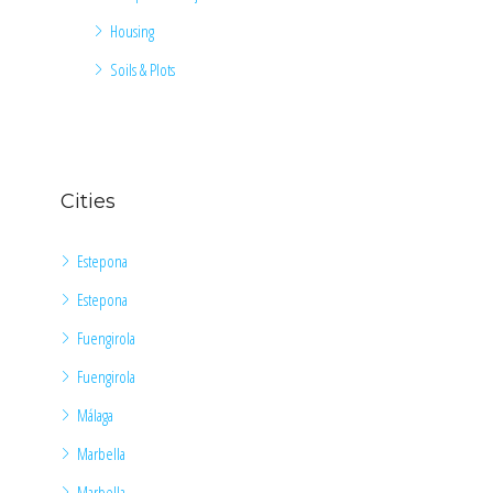
Housing
Soils & Plots
Cities
Estepona
Estepona
Fuengirola
Fuengirola
Málaga
Marbella
Marbella