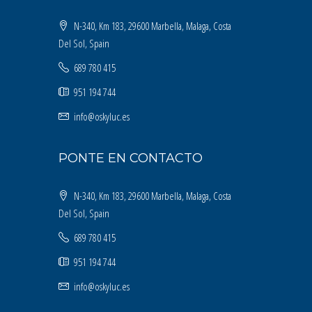
N-340, Km 183, 29600 Marbella, Malaga, Costa
Del Sol, Spain
689 780 415
951 194 744
info@oskyluc.es
PONTE EN CONTACTO
N-340, Km 183, 29600 Marbella, Malaga, Costa
Del Sol, Spain
689 780 415
951 194 744
info@oskyluc.es