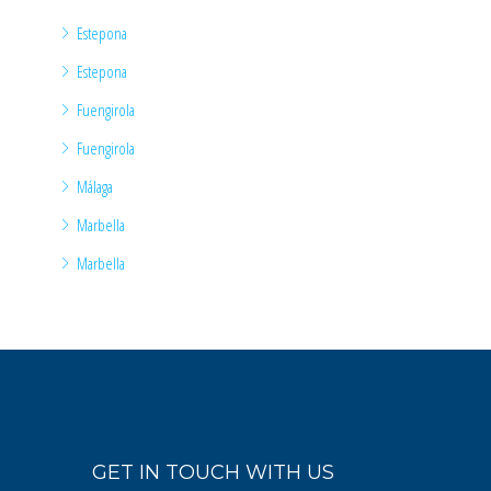
Estepona
Estepona
Fuengirola
Fuengirola
Málaga
Marbella
Marbella
GET IN TOUCH WITH US