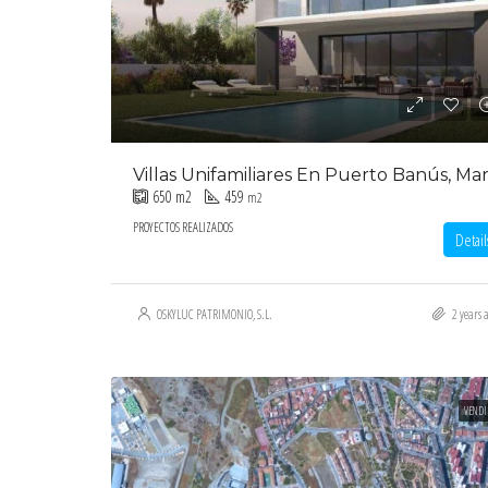
650
m2
459
m2
PROYECTOS REALIZADOS
Detail
OSKYLUC PATRIMONIO, S.L.
2 years 
VENDI