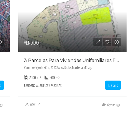
VENDIDO
3 Parcelas Para Viviendas Unifamiliares En Altos Reales, Marbella
Camino viejo de Istán, 29602 Altos Reales,Marbella Málaga
2000
m2
500
m2
s
Details
RESIDENCIAL, SUELOS Y PARCELAS
ago
OSKYLUC
6 years ago