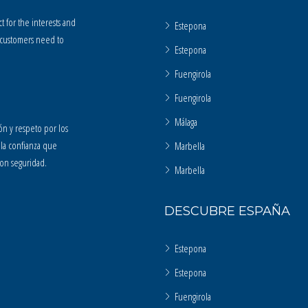
 for the interests and
Estepona
l customers need to
Estepona
Fuengirola
Fuengirola
Málaga
ón y respeto por los
 la confianza que
Marbella
con seguridad.
Marbella
DESCUBRE ESPAÑA
Estepona
Estepona
Fuengirola