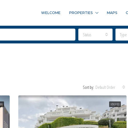
WELCOME
PROPERTIES
MAPS
Status
Type
Sort by:
Default Order
DO
VENDIDO