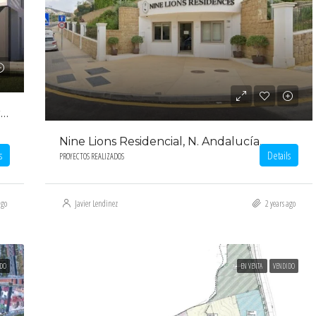
Villas Unifamiliares En Puerto Banús, Marbella.
Nine Lions Residencial, N. Andalucía.
s
Details
PROYECTOS REALIZADOS
ago
Javier Lendinez
2 years ago
DO
EN VENTA
VENDIDO