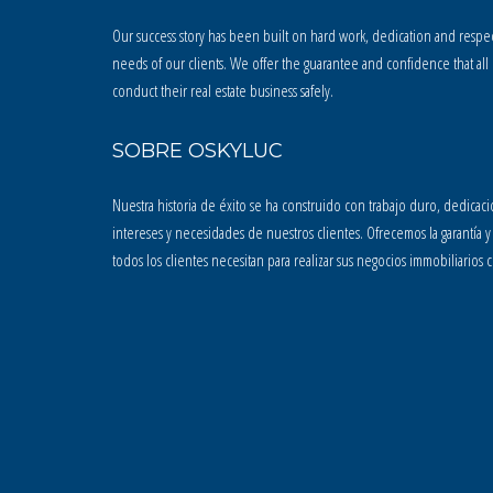
Our success story has been built on hard work, dedication and respect
needs of our clients. We offer the guarantee and confidence that al
conduct their real estate business safely.
SOBRE OSKYLUC
Nuestra historia de éxito se ha construido con trabajo duro, dedicaci
intereses y necesidades de nuestros clientes. Ofrecemos la garantía y
todos los clientes necesitan para realizar sus negocios immobiliarios 