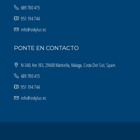
689 780 415
951 194 744
info@oskyluc.es
PONTE EN CONTACTO
N-340, Km 183, 29600 Marbella, Malaga, Costa Del Sol, Spain
689 780 415
951 194 744
info@oskyluc.es